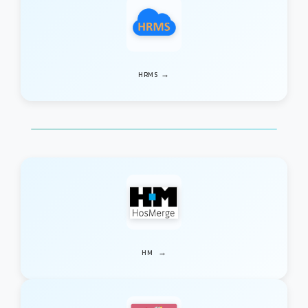
→
HRMS
→
HM