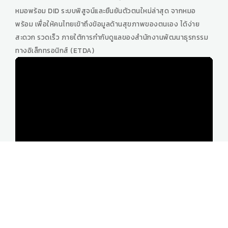
หมอพร้อม DID ระบบพิสูจน์และยืนยันตัวตนใหม่ล่าสุด จากหมอ
พร้อม เพื่อให้คนไทยเข้าถึงข้อมูลด้านสุขภาพของตนเอง ได้ง่าย
สะดวก รวดเร็ว ภายใต้การกำกับดูแลของสำนักงานพัฒนาธุรกรรม
ทางอิเล็กทรอนิกส์ (ETDA)
รู้ทันป้องกันได้ปลอดภัยจากโรคพิษสุนัขบ้า
รู้ทันป้องกันได้ปลอดภัยจากโรคพิษสุนัขบ้า โดยสำนักสื่อสารความ