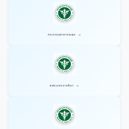
→
กระทรวงสาธารณสุข
→
สสจ.นครราชสีมา