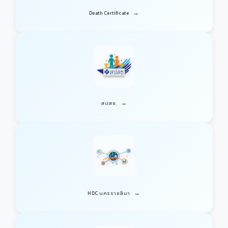
→
Death Certificate
→
สปสช.
→
HDC นครราชสีมา