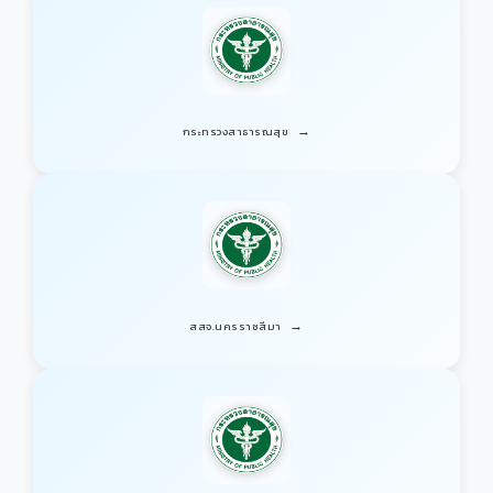
→
กระทรวงสาธารณสุข
→
สสจ.นครราชสีมา