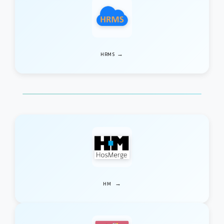
→
HRMS
→
HM