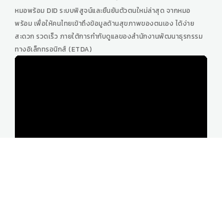
หมอพร้อม DID ระบบพิสูจน์และยืนยันตัวตนใหม่ล่าสุด จากหมอ
พร้อม เพื่อให้คนไทยเข้าถึงข้อมูลด้านสุขภาพของตนเอง ได้ง่าย
สะดวก รวดเร็ว ภายใต้การกำกับดูแลของสำนักงานพัฒนาธุรกรรม
ทางอิเล็กทรอนิกส์ (ETDA)
รู้ทันป้องกันได้ปลอดภัยจากโรคพิษสุนัขบ้า
รู้ทันป้องกันได้ปลอดภัยจากโรคพิษสุนัขบ้า โดยสำนักสื่อสารความ