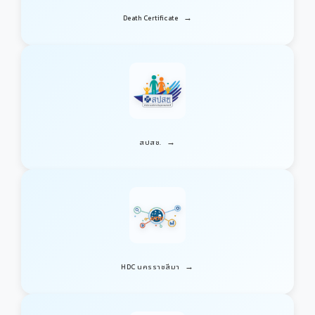
→
Death Certificate
→
สปสช.
→
HDC นครราชสีมา