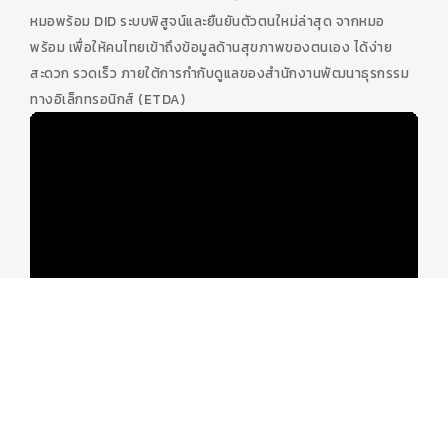
หมอพร้อม DID ระบบพิสูจน์และยืนยันตัวตนใหม่ล่าสุด จากหมอ
พร้อม เพื่อให้คนไทยเข้าถึงข้อมูลด้านสุขภาพของตนเอง ได้ง่าย
สะดวก รวดเร็ว ภายใต้การกำกับดูแลของสำนักงานพัฒนาธุรกรรม
ทางอิเล็กทรอนิกส์ (ETDA)
รู้ทันป้องกันได้ปลอดภัยจากโรคพิษสุนัขบ้า
รู้ทันป้องกันได้ปลอดภัยจากโรคพิษสุนัขบ้า โดยสำนักสื่อสารความ