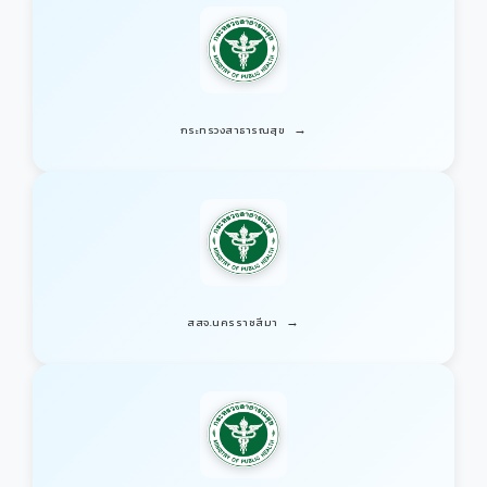
→
กระทรวงสาธารณสุข
→
สสจ.นครราชสีมา