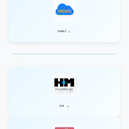
→
HRMS
→
HM